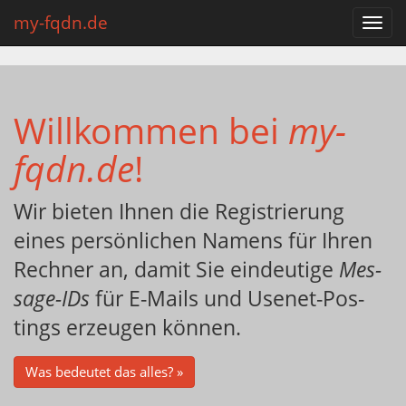
my-fqdn.de
Toggl
navig
Will­kom­men bei
my-​
fqdn.​de
!
Wir bie­ten Ihnen die Re­gis­trie­rung
eines per­sön­li­chen Na­mens für Ihren
Rech­ner an, damit Sie ein­deu­ti­ge
Mes­
sa­ge-IDs
für E-Mails und Use­net-Pos­
tings er­zeu­gen kön­nen.
Was be­deu­tet das alles? »