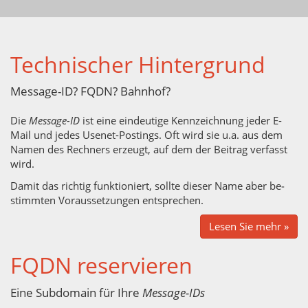
Tech­ni­scher Hin­ter­grund
Mes­sa­ge-ID? FQDN? Bahn­hof?
Die
Mes­sa­ge-ID
ist eine ein­deu­ti­ge Kenn­zeich­nung jeder E-
Mail und jedes Use­net-Pos­tings. Oft wird sie u.a. aus dem
Namen des Rech­ners er­zeugt, auf dem der Bei­trag ver­fasst
wird.
Damit das rich­tig funk­tio­niert, soll­te die­ser Name aber be­
stimm­ten Vor­aus­set­zun­gen ent­spre­chen.
Lesen Sie mehr »
FQDN re­ser­vie­ren
Eine Sub­do­main für Ihre
Mes­sa­ge-IDs