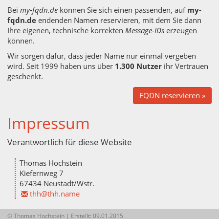
Bei
my-​fqdn.​de
kön­nen Sie sich einen pas­sen­den, auf
my-​
fqdn.​de
en­den­den Namen re­ser­vie­ren, mit dem Sie dann
Ihre ei­ge­nen, tech­ni­sche kor­rek­ten
Mes­sa­ge-IDs
er­zeu­gen
kön­nen.
Wir sor­gen dafür, dass jeder Name nur ein­mal ver­ge­ben
wird. Seit 1999 haben uns über
1.300 Nut­zer
ihr Ver­trau­en
ge­schenkt.
FQDN re­ser­vie­ren »
Im­pres­sum
Ver­ant­wort­lich für diese Web­site
Tho­mas Hoch­stein
Kie­fern­weg 7
67434 Neu­stadt/Wstr.
thh@​thh.​name
© Thomas Hochstein | Erstellt: 09.01.2015